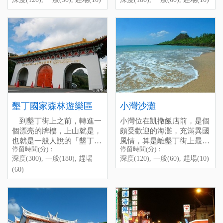
的珊瑚礁，高約18公尺，非
這裡除了有沙灘可以戲水，
蕈，只有在夏季大雨過後才
目前社頂自然公園主要由社
常巨大，狀似一艘即將揚起
海底的生態也相當豐富，經
看得到，會在夜晚發光，非
頂部落發展協會維護，他們
的帆船，故以此命名。
常可以看見成群的魚隻肆意
常漂亮。每年九月時社頂公
不僅提供遊客各種的導覽行
地在海底漫遊的景象，是個
園內的凌霄亭也是著名的賞
程，也積極地從事棲地營
相當適合浮潛的地點。另
Chunfan Rock
鷹景點，可以看見赤腹鷹過
造，像是黃裳鳳蝶、條背
Sheding
外，值得一提的是，由於此
境出海的壯觀場面。偶爾，
螢……等等，致力維護社頂
地放眼望去即是一望無際的
"Chunfan Rock" is Iocated at
在社頂公園內還能看見野生
的生態多樣性，是台灣社區
Sheding Park is Iocated next
海景，在黃昏時，有時船帆
south of Kenting main street,
的梅花鹿呢！
營造的成功範例之一。
to the Kenting Forest
石也是個能夠欣賞到絕美夕
it is one of the most weII-
Recreation Area, the ecoIogy
陽的好景點哦！
known spots in Kenting, the
there is abundant, you can
height of this huge rock is
There are many kinds of fish
find some special ecology
Nowadays Sheding Park is
墾丁國家森林遊樂區
小灣沙灘
around 18M, people usually
under the sea near the rock,
Iike Mycena Kentingensis in
preserved by the Sheding
到墾丁街上之前，轉進一
小灣位在凱撒飯店前，是個
like to take a photo with it
it is a good pIace to go
the park, sometimes you can
Tribe, if you want to visit this
個漂亮的牌樓，上山就是，
頗受歡迎的海灘，充滿異國
when they come to Kening.
diving, sometimes you can
even see the wild deers! lt is
pIace and Iearn more about
也就是一般人說的「墾丁公
風情，算是離墾丁街上最近
also see the beautiful sunset
aIso the best place to see
the ecoIogy of Sheding, they
停留時間(分)：深度(180),
停留時間(分)：
停留時間(分)：
園」。墾丁國家森林遊樂區
的沙灘之一，住宿於墾丁街
whiIe you sitting on the
migration Accipiter
aIso offer the tour guide.
一般(60), 趕場(10)
Xiaowan Bay
深度(300), 一般(180), 趕場
深度(120), 一般(60), 趕場(10)
在日據時代便開始有系統地
上的人走路就可以到達。以
beach, don't forget to visit
SoIoensis passing by
[標籤：夜遊 防曬 生態 免費
(60)
經營，當初的目的是以學術
前很髒亂，不過現在由凱撒
Xiaowan Bay is Iocated in
this nice pIace next time you
Kenting on Sepetmber.
需停車費 ]
研究為主的熱帶植物園。
飯店管理後，變得比較乾淨
front of Caesar Hotel, it is
come to Kenting.
已開發的遊樂區佔地有76
了，水上摩托車不少，不過
quite close to Kenting Street,
公頃，有完善的步道設施，
有浮桶隔開，泳客可以在安
onIy 10 minutes by foot, it is
停留時間(分)：深度(120),
全程走完至少得花3小時的
全區域內戲水。階梯下還設
also one of the most popuIar
一般(30), 趕場(10)
腳程，在體力上需要自我斟
了一間海灘的露天PUB，是
beaches of Kenting, the
[標籤：防曬 免費 必遊 地標