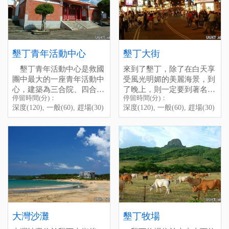
酌一下。全區分2個遊覽區
晚上一個不錯的去處。
beach was dirty, after Caesar
]
及17處遊覽據點，共有1200
Hotel took the management,
多種熱帶植物。景觀之中以
it becomes much cleaner,
銀葉板根、石筍寶穴、觀海
there is also a bar on the
台、垂榕谷、一線天等景觀
beach, you can have coupIes
墾丁青年活動中心
墾丁大街
較為著稱。
of drink whiIe you enjoy the
官方介紹：
墾丁國家森林
scenery.
墾丁青年活動中心是救國
來到了墾丁，除了在白天享
遊樂區
墾丁森林遊樂區摺
團中最大的一座青年活動中
受風光明媚的美麗海景，到
頁
停留時間(分)：深度(120),
心，建築為三合院、四合院
了晚上，則一定要到著名的
停留時間(分)：
停留時間(分)：
一般(60), 趕場(10)
為主，還有仿照台灣傳統書
墾丁大街好好逛逛不可！墾
深度(120), 一般(60), 趕場(30)
深度(120), 一般(60), 趕場(30)
電話：(08)886-1211
[標籤：夜遊 防曬 生態 免費
院的建築，真的是古色古
丁大街白天是台26線的主要
原本安靜的墾丁街，每到了
地址：屏東縣恆春鎮墾丁里
戲水 必遊 浮潛 ]
香，很有特色。
道路，晚上就被攤販和行人
夜晚，則搖身一變，擠滿了
公園路201號
另外，活動中心裡還有一
盤據，彷彿不夜城一般。其
各式各樣的攤販和觀光客，
停留時間(分)：深度(300),
條濱海步道，最著名的地標
實整個墾丁方圓不過一公里
彷彿不夜城般，來到此地，
一般(180), 趕場(60)
就是「青蛙石」了。其中還
以內，也是個剛剛好都可以
你可以享受各種美味的小
Kenting Night Market
[標籤：收費 生態 需停車費
有由貝殼屑形成的「情人
步行繞個一圈的範圍。
吃，或是選購一些墾丁紀念
]
灘」，貝殼很美，撿累了睡
品，又或者挑間你喜歡的酒
After enjoying the beautiful
個午覺也不錯哦！
吧，坐下來喝杯調酒，感受
scenery of Kening on the
這個地方的熱情與活力。
daytime, l think there is one
電話:(08)886-1221~4
more place you shouId visit
傳真:(08)886-1110
at the night-"Kenting Night
大灣沙灘
墾丁牧場
屏東縣946恆春鎮墾丁路17
Market", Iocated at Kenting
停留時間(分)：深度(120),