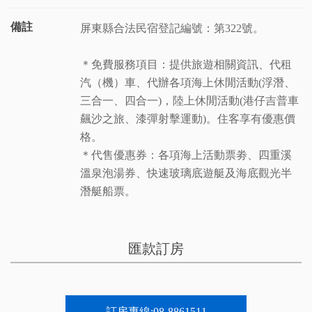
備註
屏東縣合法民宿登記編號：第322號。
＊免費服務項目：提供旅遊相關資訊、代租
汽（機）車、代辦各項海上休閒活動(浮潛、
三合一、四合一)，陸上休閒活動(港仔吉普車
飆沙之旅、漆彈射擊運動)。住客享有優惠價
格。
＊代售優惠券：各項海上活動票劵、四重溪
溫泉泡湯券、快速玻璃底遊艇及海底觀光半
潛艇船票。
匯款訂房
訂房專線:08-8861511