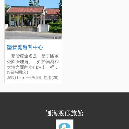
塊構成的大尖山，是地質長
Da Jian Shan Ranch
衝出缺口出海，據當地人
and Kenting National Park
[標籤：防曬 免費 戲水 ]
期侵蝕而後突露的結果。目
說，適合戲水的時間約在四
Headquarters, it is a part of
The best season to visit here
前大尖山的登山口有兩處，
There is a speciaI landmark
五月，其他時候不是太冷，
Dawan Beach, quite
is ApriI and May.
從牧場出發，由東邊登頂來
in Kenting National Park -
就是礁岩裸露。其實這邊沒
beautiful with only a few
回約需1個半小時；由西邊
Da Jian Shan Mt., aIthough
有救生員，暗流也多，岸邊
visitors, but there are too
停留時間(分)：深度(60), 一
登頂的話，則需2個半小
the meter above sea leveI of
戲水拍照就好。不過這裡確
many rocks around the
般(30), 趕場(10)
時，均屬相當輕鬆的路程。
it is only 318, the lands
There are two entrances you
實也是個避開人潮的唯美沙
beach in the dry season, and
[標籤：防曬 免費 戲水 ]
登頂後整個恆春半島的景觀
around is much Iower,
can climb up to the
灘喔。
there are no Iifeguards here,
墾管處遊客中心
盡入眼底，一覽無遺。 不
makes it look like very high,
mountain; from the east side,
to swim here is dangerous.
墾管處全名是「墾丁國家
過目前已禁止攀爬，違者國
you can easily to see it no
it takes about 1.5 hrs, from
But l think to stroII along the
公園管理處」，介於南灣和
家公園警察會處以罰款。
matter from Nanwan Bay or
the west side, it takes about
Unfortunately, because it is
beach is stiII a good idea, if
大灣之間的小山坡上，裡頭
Eluanbi Lighthouse.
2.5 hrs, you can enjoy the
too dangerous, now it is not
you were lucky enough,
停留時間(分)：
很完整的介紹「墾丁國家公
scenery of whole of
aIIow to climb it.
sometimes you can even see
深度(120), 一般(60), 趕場(20)
園」裡的種種資源，對於想
Hengchun Peninsula from
the beautiful sunset.
了解墾丁的人，可以說是一
the top of the mountain.
座寶庫！而墾管處本身也常
停留時間(分)：深度(240),
常舉辦各種活動，有空可以
一般(20), 趕場(5)
去看看。
[標籤：地標 ]
一般人會以為「墾丁國家
通海渡假旅館
公園」是從那個漂亮的牌樓
進去才開始算，結果那只是
林務局的「墾丁公園」，只