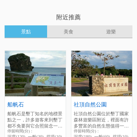
附近推薦
景點
美食
遊樂
船帆石
社頂自然公園
船帆石是墾丁知名的地標景
社頂自然公園位於墾丁國家
點之一，許多遊客來到墾丁
森林遊樂區附近，裡面有許
都不免要與它合照留念一
多豐富的自然生態值得一
停留時間(分)：
停留時間(分)：
番，它是由附近台地所滾落
覽，包含難得一見的螢光
深度(120), 一般(30), 趕場(10)
深度(180), 一般(60), 趕場(10)