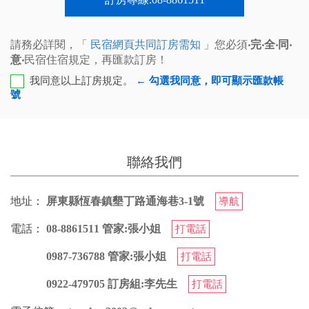
請務必詳閱，「
民宿網頁共同訂房需知
」您必須
‧完‧全‧同‧
意‧
民宿住宿規定，再匯款訂房！
我同意以上訂房規定。
← 勾選我同意，即可顯示匯款帳
號
郵局轉帳 局號：0071430 帳號：0464763 受款人：張
秀麗
聯絡我們
您也可以利用這幾個常用的網路ATM匯款： [
郵局ATM
]、
[
彰銀ATM
]、 [
一銀ATM
]
地址：
屏東縣恆春鎮墾丁路通海巷3-1號
導航
(以上三個銀行網路ATM只是方便網友直接連結，並不代
表民宿有提供該銀行匯款帳號喔。) 匯入任何款項後，請記
電話：
08-8861511 管家:張小姐
打電話
得與業者連絡喔！
0987-736788 管家:張小姐
打電話
0922-479705 訂房組:李先生
打電話