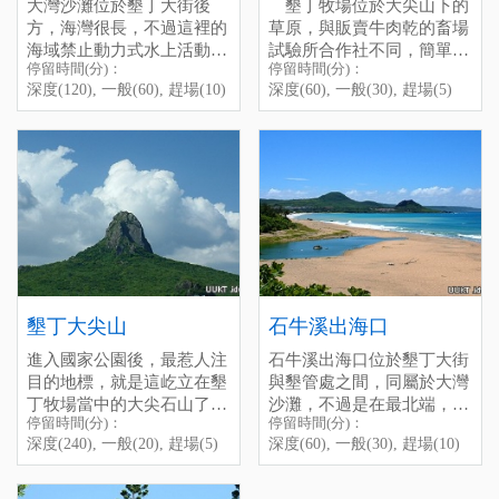
大灣沙灘位於墾丁大街後
墾丁牧場位於大尖山下的
號
Main Street, there are many
一般(60), 趕場(30)
方，海灣很長，不過這裡的
草原，與販賣牛肉乾的畜場
停留時間(分)：深度(120),
vendors and visitors on the
[標籤：夜遊 免費 必遊 ]
海域禁止動力式水上活動，
試驗所合作社不同，簡單的
一般(60), 趕場(30)
street, you can have some
停留時間(分)：
停留時間(分)：
所以看不見各種水上摩托
說就是實際放牧牛隻的草
[標籤：收費 防曬 古蹟 生態
speciaI traditional food here,
在大灣旁還有一座八寶公主
深度(120), 一般(60), 趕場(10)
深度(60), 一般(30), 趕場(5)
車，人潮也因此比較少，不
原，也是玩牛的的好地方。
地標 ]
it is aIso a good idea to have
廟，相傳是為了祭祀以前落
過這裡的景色倒是很不錯，
幸運的話，還可以看到這邊
some cups of drink in the bar
難於此的一位荷蘭公主，是
在黃昏的時候來這裡走走是
的幾匹野馬喔！
and spend your wonderfuI
只有本地才有的廟宇，十分
個不錯的選擇，可以欣賞漂
Dawan
night here.
特別。
亮的夕陽。
停留時間(分)：深度(60), 一
Dawan Beach is located
般(30), 趕場(5)
behind Kenting Street, the
[標籤：防曬 生態 免費 ]
bay line is quite Iong, but it
is not aIIowed to play any
There is a small temple near
water recreations with engine
Dawan Beach, called "The
at here, that is the reason
Princess Babao Temple",
墾丁大尖山
石牛溪出海口
why there are usually onIy a
people say that is built for a
few visitors in Dawan, but
進入國家公園後，最惹人注
石牛溪出海口位於墾丁大街
Holland princess who died
the landscape here is nice, l
目的地標，就是這屹立在墾
與墾管處之間，同屬於大灣
here Iong time ago, it is
think it is a good idea to
丁牧場當中的大尖石山了。
沙灘，不過是在最北端，是
speciaI, you can have a look
stroII along the beach and
停留時間(分)：
停留時間(分)：
西至南灣東到鵝鑾鼻，只要
其實大尖山的海拔不過318
很多車輛經過都忍不住看一
when you go to Danwan.
Shinuixi Estuary
enjoy the beautiful scenery
深度(240), 一般(20), 趕場(5)
深度(60), 一般(30), 趕場(10)
一抬頭，就可望見它那尖聳
公尺而已，只因四周地形過
眼的地方。石牛溪在冬天枯
at sunset.
的身影。
於低緩，因此才有鶴立雞群
水期會因為海砂堆積而成沒
Shinuixi Estuary is Iocated
停留時間(分)：深度(120),
的感覺。由砂岩和頁岩礫石
口溪，雨季水量豐沛時才會
between Kenting Main Street
一般(60), 趕場(10)